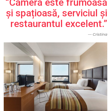
“Camera este frumoasă
și spațioasă, serviciul și
restaurantul excelent.”
—
Cristina