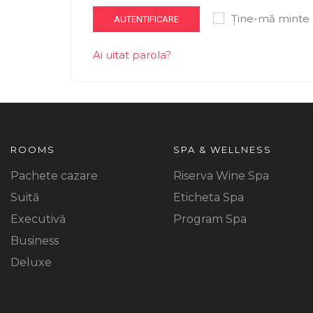
Ține-mă minte
AUTENTIFICARE
Ai uitat parola?
ROOMS
SPA & WELLNESS
Pachete cazare
Riserva Wine Spa
Suită
Eticheta Spa
Executivă
Program Spa
Business
Deluxe